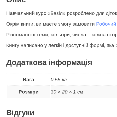
і
с
Навчальний курс «Базіл» розроблено для діток в
т
ь
Окрім книги, ви маєте змогу замовити
Робочий
Різноманітні теми, кольори, числа – кожна стор
Книгу написано у легкій і доступній формі, яка
Додаткова інформація
Вага
0.55 кг
Розміри
30 × 20 × 1 см
Відгуки