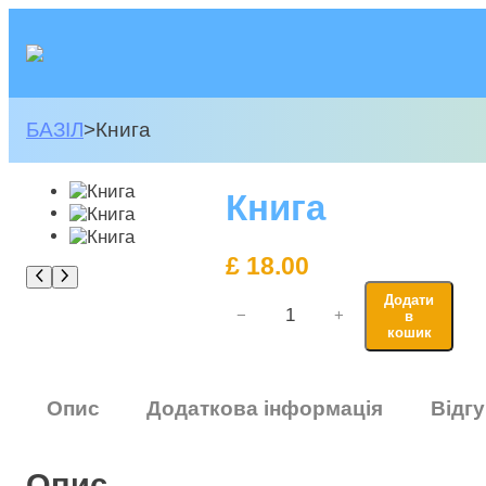
Перейти
до
вмісту
БАЗІЛ
>
Книга
Книга
£
18.00
К
Додати
н
−
+
в
и
кошик
г
а
к
Опис
Додаткова інформація
Відгу
і
л
ь
Опис
к